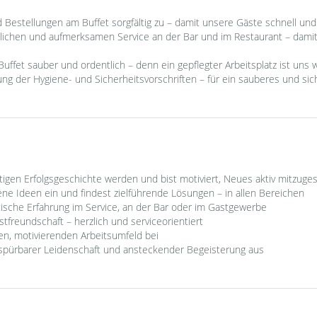
 Bestellungen am Buffet sorgfältig zu – damit unsere Gäste schnell un
dlichen und aufmerksamen Service an der Bar und im Restaurant – dami
Buffet sauber und ordentlich – denn ein gepflegter Arbeitsplatz ist uns w
ung der Hygiene- und Sicherheitsvorschriften – für ein sauberes und si
artigen Erfolgsgeschichte werden und bist motiviert, Neues aktiv mitzuge
ene Ideen ein und findest zielführende Lösungen – in allen Bereichen
tische Erfahrung im Service, an der Bar oder im Gastgewerbe
tfreundschaft – herzlich und serviceorientiert
ven, motivierenden Arbeitsumfeld bei
 spürbarer Leidenschaft und ansteckender Begeisterung aus