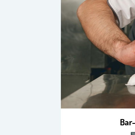
Bar-
TE