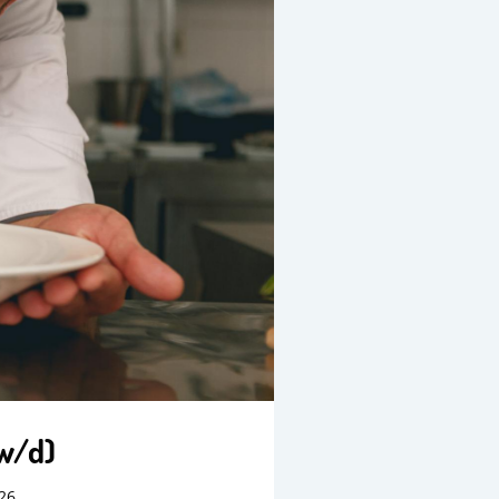
/w/d)
26