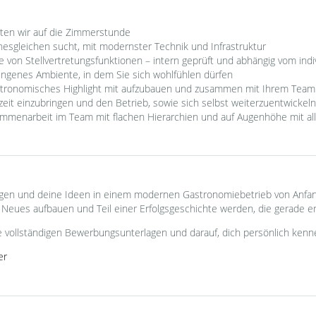
ten wir auf die Zimmerstunde
inesgleichen sucht, mit modernster Technik und Infrastruktur
von Stellvertretungsfunktionen – intern geprüft und abhängig vom indivi
wungenes Ambiente, in dem Sie sich wohlfühlen dürfen
stronomisches Highlight mit aufzubauen und zusammen mit Ihrem Team
rzeit einzubringen und den Betrieb, sowie sich selbst weiterzuentwickeln
mmenarbeit im Team mit flachen Hierarchien und auf Augenhöhe mit a
ungen und deine Ideen in einem modernen Gastronomiebetrieb von Anfa
eues aufbauen und Teil einer Erfolgsgeschichte werden, die gerade er
e vollständigen Bewerbungsunterlagen und darauf, dich persönlich kenn
er